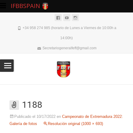
IFBBSPAIN
+34 958 274 985 (horario de Lunes a Viernes de 10:00h a
14:00h)
Secretariogeneralfeff@gmail.com
1188
Publicado el
10/17/2022
en
Campeonato de Extremadura 2022:
Galería de fotos
Resolución original (1000 × 693)