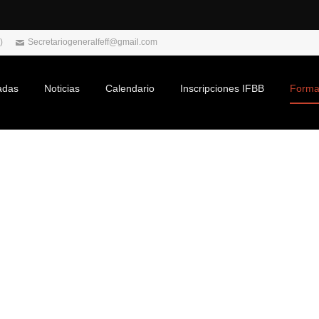
)
Secretariogeneralfeff@gmail.com
adas
Noticias
Calendario
Inscripciones IFBB
Forma