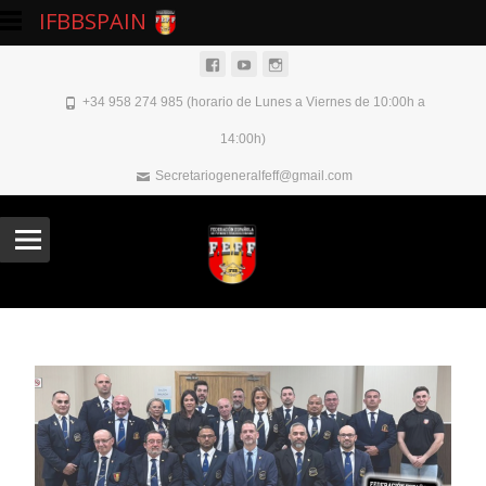
IFBBSPAIN
+34 958 274 985 (horario de Lunes a Viernes de 10:00h a
14:00h)
Secretariogeneralfeff@gmail.com