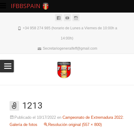
IFBBSPAIN
+34 958 274 985 (horario de Lunes a Viernes de 10:00h a
14:00h)
Secretariogeneralfeff@gmail.com
1213
Publicado el
10/17/2022
en
Campeonato de Extremadura 2022:
Galería de fotos
Resolución original (557 × 800)