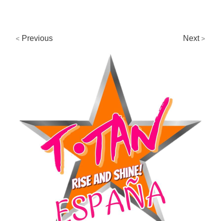
Previous
Next
<
>