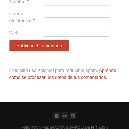
Nombre
*
Correo
electrónico
*
Web
Este sitio usa Akismet para reducir el spam.
Aprende
cómo se procesan los datos de tus comentarios.
IFBBSPAIN © FEDERACIÓN ESPAÑOLA DE FITNESS Y