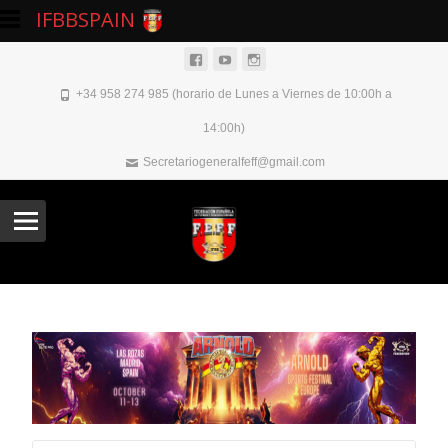
IFBBSPAIN
+34 958 274 985 (horario de Lunes a Viernes de 10:00h a
14:00h)
Secretariogeneralfeff@gmail.com