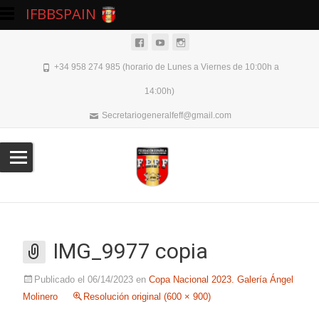
IFBBSPAIN
+34 958 274 985 (horario de Lunes a Viernes de 10:00h a
14:00h)
Secretariogeneralfeff@gmail.com
IMG_9977 copia
Publicado el
06/14/2023
en
Copa Nacional 2023. Galería Ángel
Molinero
Resolución original (600 × 900)