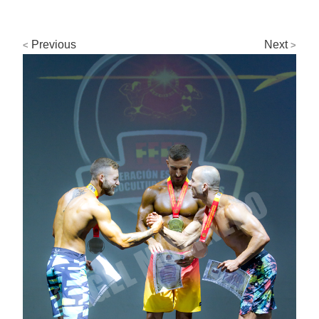
Previous
Next
<
>