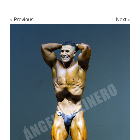
Previous
Next
<
>