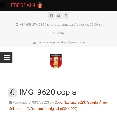
IFBBSPAIN
+34 958 274 985 (horario de Lunes a Viernes de 10:00h a
14:00h)
Secretariogeneralfeff@gmail.com
IMG_9620 copia
Publicado el
06/14/2023
en
Copa Nacional 2023. Galería Ángel
Molinero
Resolución original (600 × 900)