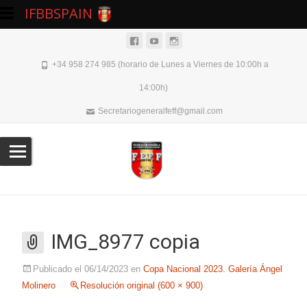
IFBBSPAIN
+34 958 274 985 (horario de Lunes a Viernes de 10:00h a
14:00h)
Secretariogeneralfeff@gmail.com
IMG_8977 copia
Publicado el
06/14/2023
en
Copa Nacional 2023. Galería Ángel
Molinero
Resolución original (600 × 900)