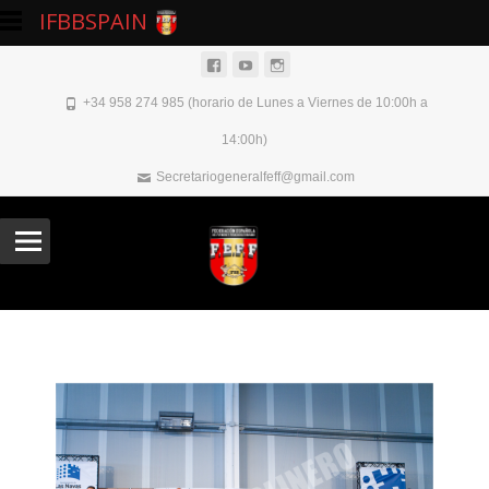
IFBBSPAIN
+34 958 274 985 (horario de Lunes a Viernes de 10:00h a
14:00h)
Secretariogeneralfeff@gmail.com