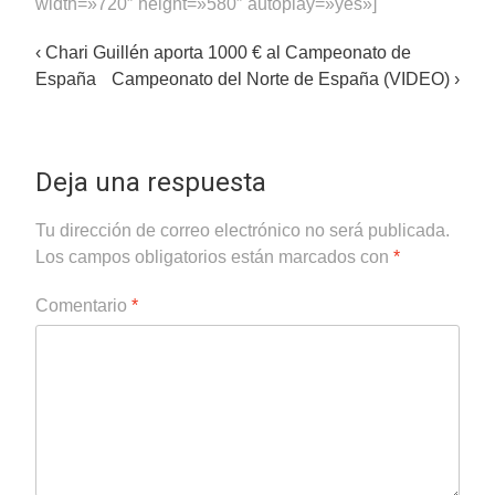
width=»720″ height=»580″ autoplay=»yes»]
Post
‹
Chari Guillén aporta 1000 € al Campeonato de
España
Campeonato del Norte de España (VIDEO)
›
navigation
Deja una respuesta
Tu dirección de correo electrónico no será publicada.
Los campos obligatorios están marcados con
*
Comentario
*