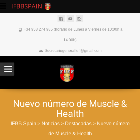
IFBBSPAIN
+34 958 274 985 (horario de Lunes a Viernes de 10:00h a
14:00h)
Secretariogeneralfeff@gmail.com
Nuevo número de Muscle &
Health
IFBB Spain
>
Noticias
>
Destacadas
>
Nuevo número
de Muscle & Health