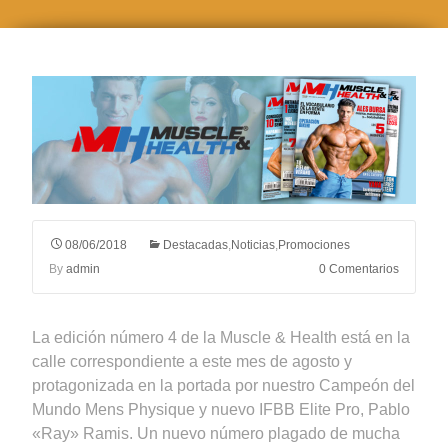
08/06/2018
Destacadas
,
Noticias
,
Promociones
By
admin
0 Comentarios
La edición número 4 de la Muscle & Health está en la
calle correspondiente a este mes de agosto y
protagonizada en la portada por nuestro Campeón del
Mundo Mens Physique y nuevo IFBB Elite Pro, Pablo
«Ray» Ramis. Un nuevo número plagado de mucha