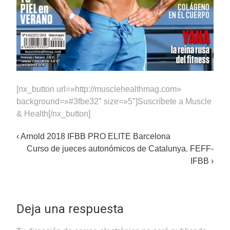
[nx_button url=»http://musclehealthmag.com»
background=»#3fbe32″ size=»5″]Suscríbete a Muscle
& Health[/nx_button]
Post
‹
Arnold 2018 IFBB PRO ELITE Barcelona
Curso de jueces autonómicos de Catalunya. FEFF-
navigation
IFBB
›
Deja una respuesta