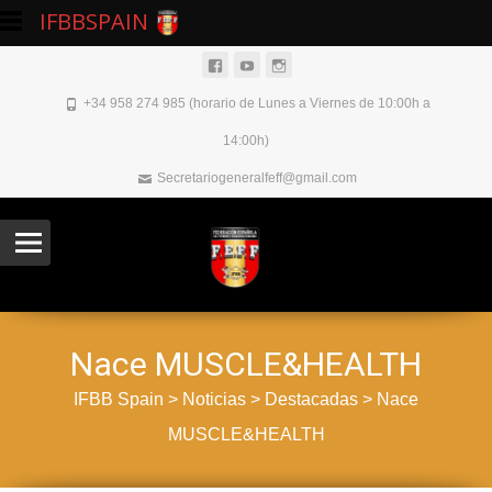
IFBBSPAIN
+34 958 274 985 (horario de Lunes a Viernes de 10:00h a
14:00h)
Secretariogeneralfeff@gmail.com
Nace MUSCLE&HEALTH
IFBB Spain
>
Noticias
>
Destacadas
>
Nace
MUSCLE&HEALTH