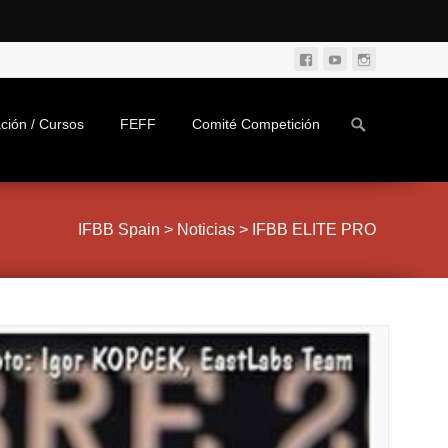
Search
ción / Cursos
FEFF
Comité Competición
for:
IFBB Spain
>
Noticias
>
IFBB ELITE PRO
usel-slider/includes/lcs-img-resizer.php
on line
usel-slider/includes/lcs-img-resizer.php
on line