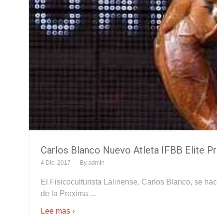
Carlos Blanco Nuevo Atleta IFBB Elite P
4 Dic, 2017
By
admin
El Fisicoculturista Lalinense, Carlos Blanco, se hace
de la Proxima ...
Lee mas ›