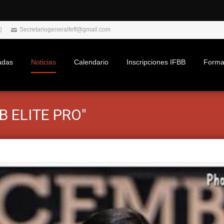
)
Secretariogeneralfeff@gmail.com
adas
Noticias
Calendario
Inscripciones IFBB
Forma
BB ELITE PRO"
vhost/ifbbspain.com/home/html/wp-content/plugins/logo-caro
vhost/ifbbspain.com/home/html/wp-content/plugins/logo-caro