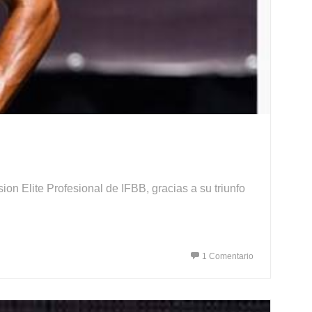
ion Elite Profesional de IFBB, gracias a su triunfo
1 Comentario