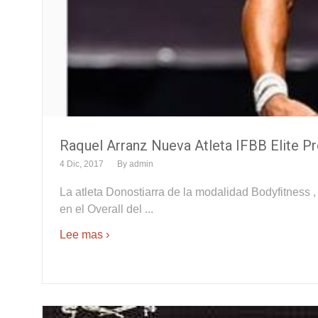
Raquel Arranz Nueva Atleta IFBB Elite P
4 Dic, 2017
By
admin
La atleta Donostiarra de la modalidad Bodyfitness ,
en el Overall del ...
Lee mas ›